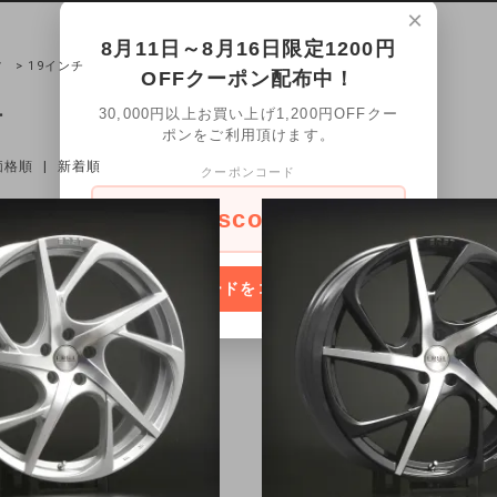
×
8月11日～8月16日限定1200円
ツ
> 19インチ
OFFクーポン配布中！
チ
30,000円以上お買い上げ1,200円OFFクー
ポンをご利用頂けます。
価格順
|
新着順
クーポンコード
onescoupon
コードをコピー