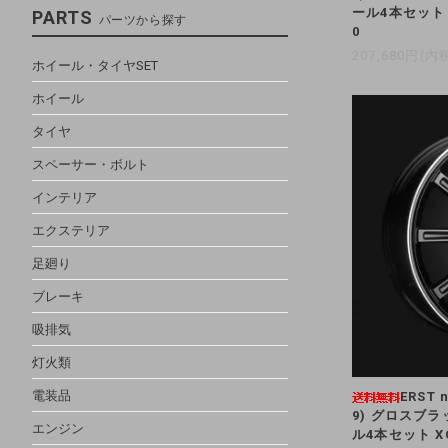
ール4本セット V6
PARTS
パーツから探す
0
207,680円(内
ホイール・タイヤSET
ホイール
タイヤ
スペーサー・ボルト
インテリア
エクステリア
足廻り
ブレーキ
吸排気
灯火類
電装品
ERST 
9) グロスブ
エンジン
ル4本セット XC4