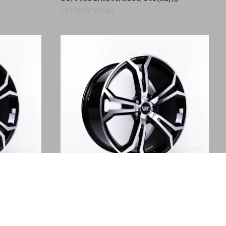
347,820円(内税)
d 19インチア
VST Type-PLS Forged 19インチア
B/PD)/V6
ルミホイール 4本セット V40/V60/V40CC/V
60CC/V90CC/XC40/XC60用
347,820円(内税)