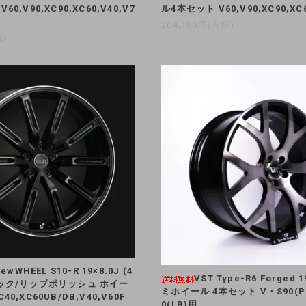
0,V90,XC90,XC60,V40,V7
ル4本セット V60,V90,XC90,XC6
204,160円(内税)
税)
newWHEEL S10-R 19×8.0J (4
VST Type-R6 Forge
ラック/リップポリッシュ ホイー
ミホイール 4本セット V・S90(PB
0,XC60UB/DB,V40,V60F
0(LB)用