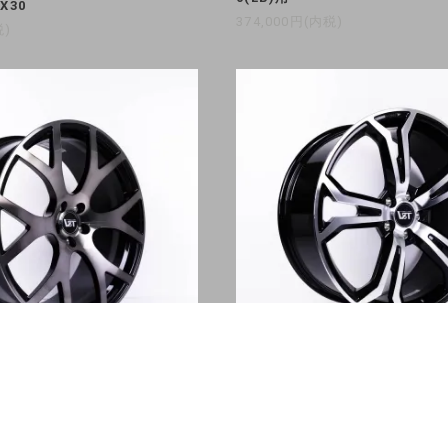
EX30
374,000円(内税)
税)
ype-R6 Forged 19インチアル
VST Type-PLS Forge
セット V・S60(ZB)用
ルミホイール 4本セット V・S90(P
0(ZB)/XC90(LB)用
税)
374,000円(内税)