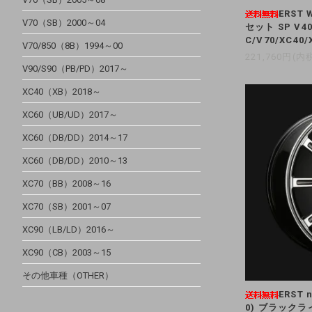
ERST 
V70（SB）2000～04
セット SP V40
C/V70/XC40/
V70/850（8B）1994～00
221,760円(内
V90/S90（PB/PD）2017～
XC40（XB）2018～
XC60（UB/UD）2017～
XC60（DB/DD）2014～17
XC60（DB/DD）2010～13
XC70（BB）2008～16
XC70（SB）2001～07
XC90（LB/LD）2016～
XC90（CB）2003～15
その他車種（OTHER）
ERST 
0) ブラック