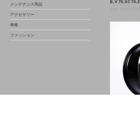
B,V70,XC70,
メンテナンス用品
204,160円(内
アクセサリー
車種
ファッション
VST T
ミホイール 4本
347,820円(内