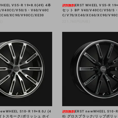
WHEEL VS5-R 19×8.0(49) 4本
ERST WHEEL VS5-R 19×
/V40CC/V50/S・V60/V60C
セット BP V40/V40CC/V50/S・
XC60/XC90/V90CC/XE30
C/V70/XC40/XC60/XC90/V90C
税)
221,760円(内税)
newWHEEL S10-R 19×8.0J (4
ERST newWHEEL S10-R 
ライトスモーク/ポリッシュ ホイ
0) グロスブラック/リップポリッ