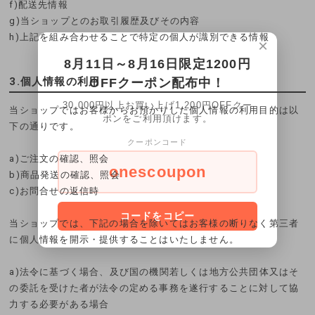
f)配送先情報
g)当ショップとのお取引履歴及びその内容
h)上記を組み合わせることで特定の個人が識別できる情報
×
8月11日～8月16日限定1200円
3.個人情報の利用
OFFクーポン配布中！
30,000円以上お買い上げ1,200円OFFクー
当ショップではお客様からお預かりした個人情報の利用目的は以
ポンをご利用頂けます。
下の通りです。
クーポンコード
a)ご注文の確認、照会
onescoupon
b)商品発送の確認、照会
c)お問合せの返信時
コードをコピー
当ショップでは、下記の場合を除いてはお客様の断りなく第三者
に個人情報を開示・提供することはいたしません。
a)法令に基づく場合、及び国の機関若しくは地方公共団体又はそ
の委託を受けた者が法令の定める事務を遂行することに対して協
力する必要がある場合