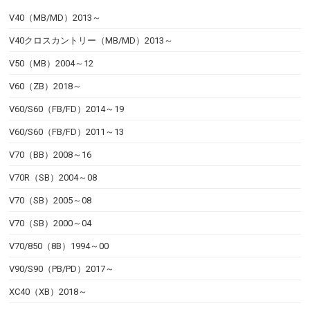
V40（MB/MD）2013～
V40クロスカントリー（MB/MD）2013～
V50（MB）2004～12
V60（ZB）2018～
V60/S60（FB/FD）2014～19
V60/S60（FB/FD）2011～13
V70（BB）2008～16
V70R（SB）2004～08
V70（SB）2005～08
V70（SB）2000～04
V70/850（8B）1994～00
V90/S90（PB/PD）2017～
XC40（XB）2018～