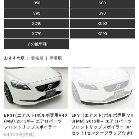
850
S80
V90
S90
XC40
XC60
XC70
XC90
その他車種
おすすめ順
|
価格順
|
新着順
ERST(エアスト)ボルボ専用V40
ERST(エアスト)ボルボ専用 V4
(MB) 2013年~ エアロパーツ
0(MB) 2013年~ エアロパーツ
フロントリップスポイラー
フロントリップスポイラー 3P
セット(センターフラップ付き)
64,350円(内税)