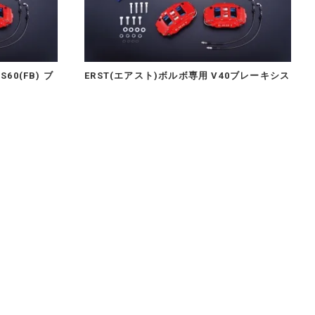
60(FB) ブ
ERST(エアスト)ボルボ専用 V40ブレーキシス
/FRONT 6
テム・ BRAKE SYSTEM/FRONT 6POT 324
Stype
451,000円(内税)
P & SUPPORT
CUSTOMER SERVICE