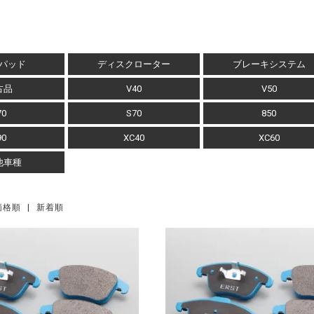
キパッド
ディスクローター
ブレーキシステム
古品
V40
V50
70
S70
850
90
XC40
XC60
他車種
価格順
|
新着順