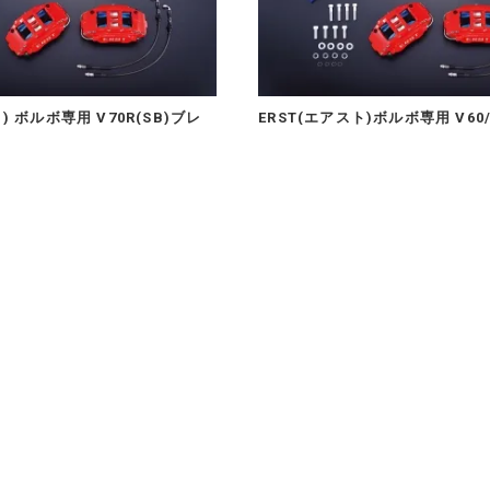
) ボルボ専用 V70R(SB)ブレ
ERST(エアスト)ボルボ専用 V60/S
AKE SYSTEM/FRONT 6P
レーキシステム・BRAKE SYSTEM
POT 355
税)
495,000円(内税)
<
1
2
3
4
5
6
>
HEL