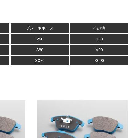
ブレーキホース
その他
V60
S60
S80
V90
XC70
XC90