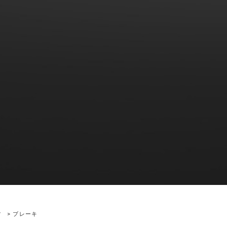
ツ
> ブレーキ