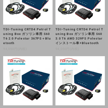
TDI-Tuning CRTD4 Petrol T
TDI-Tuning CRTD4 Petrol T
uning Box ガソリン車用 S60
uning Box ガソリン車用 S60
T6 2.0 Polestar 367PS＋Blu
3.0 T6 AWD 329PS Polestar
etooth
インストール車+Bluetooth
94,050円(内税)
94,050円(内税)