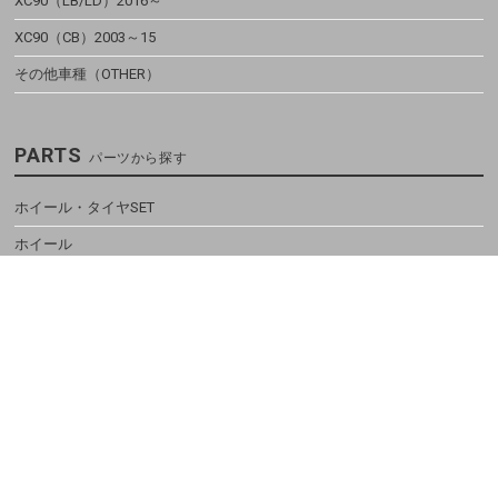
XC90（LB/LD）2016～
XC90（CB）2003～15
その他車種（OTHER）
PARTS
パーツから探す
ホイール・タイヤSET
ホイール
タイヤ
スペーサー・ボルト
インテリア
エクステリア
足廻り
ブレーキ