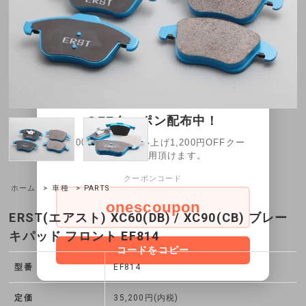
×
8月11日～8月16日限定1200円
OFFクーポン配布中！
30,000円以上お買い上げ1,200円OFFクー
ポンをご利用頂けます。
クーポンコード
ホーム
>
車種
> PARTS
onescoupon
ERST(エアスト) XC60(DB) / XC90(CB) ブレー
キパッド フロント EF814
コードをコピー
型番
EF814
定価
35,200円(内税)