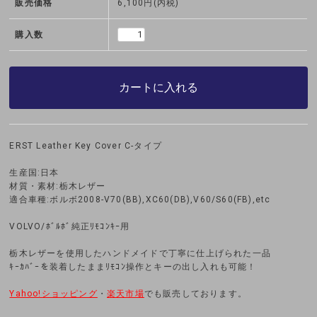
販売価格
6,100円(内税)
購入数
カートに入れる
ERST Leather Key Cover C-タイプ
生産国:日本
材質・素材:栃木レザー
適合車種:ボルボ2008-V70(BB),XC60(DB),V60/S60(FB),etc
VOLVO/ﾎﾞﾙﾎﾞ純正ﾘﾓｺﾝｷｰ用
栃木レザーを使用したハンドメイドで丁寧に仕上げられた一品
ｷｰｶﾊﾞｰを装着したままﾘﾓｺﾝ操作とキーの出し入れも可能！
Yahoo!ショッピング
・
楽天市場
でも販売しております。