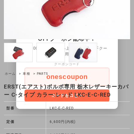
×
8月11日～8月16日限定1200円
OFFクーポン配布中！
30,000円以上お買い上げ1,200円OFFクー
ポンをご利用頂けます。
クーポンコード
ホーム
>
車種
> PARTS
onescoupon
ERST(エアスト)ボルボ専用 栃木レザーキーカバ
ー C-タイプ カラー:レッド LKC-E-C-RED
コードをコピー
型番
LKC-E-C-RED
定価
6,600円(内税)