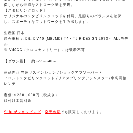
保しながら最適なストローク量を実現。
【スタビリンクロッド】
オリジナルのスタビリンクロッドを付属。足廻りのバランスを確保
し、スポーティなフットワークを生み出します。
生産国:日本
適合車種：ボルボ V40 (MB/MD) T4 / T5 R-DESIGN 2013～ ALLモデ
ル
※ V40CC（クロスカントリー）には装着不可
【ダウン量】 約 -25～-40㎜
商品内容:専用サスペンション /ショックアブソーバー /
フロントスタビリンクロット /リアスプリングアジャスター/車高調整
レンチ
定価:￥230，000円（税抜き）
取付け工賃別途
Yahoo!ショッピング
・
楽天市場
でも販売しております。