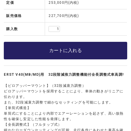
定価
253,000円(内税)
販売価格
227,700円(内税)
購入数
カートに入れる
ERST V40(MB/MD)用 32段階減推力調整機能付全長調整式車高調!
【ピロアッパーマウント】（32段減衰力調整）
ピロアッパーマウントを採用することにより、車体の動きがリニアに
伝わります。
また、32段減衰力調整で細かなセッティングを可能にします。
【単筒式構造】
単筒式にすることにより内部でエアーレーションを起さず、高い放熱
性を確保し安定した性能を発揮します。
【全長調整式】（フルタップ式）
細かなローダウンセッティングが可能。走行条件にあわせた車高を確