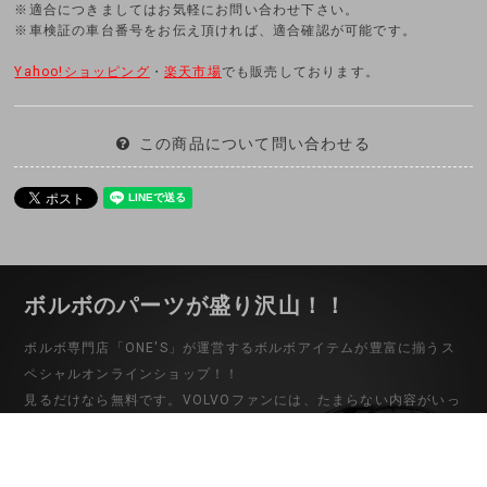
※適合につきましてはお気軽にお問い合わせ下さい。
※車検証の車台番号をお伝え頂ければ、適合確認が可能です。
Yahoo!ショッピング
・
楽天市場
でも販売しております。
この商品について問い合わせる
ボルボのパーツが盛り沢山！！
ボルボ専門店「ONE'S」が運営するボルボアイテムが豊富に揃うス
ペシャルオンラインショップ！！
見るだけなら無料です。VOLVOファンには、たまらない内容がいっ
ぱい詰まっています。VOLVOにもこんなパーツがあったんだ！！他
ではない希少なパーツから中古パーツまでバリエーション豊富な品
揃え。ボルボ専門店だからこそわかる適合や取り付けなど的確なア