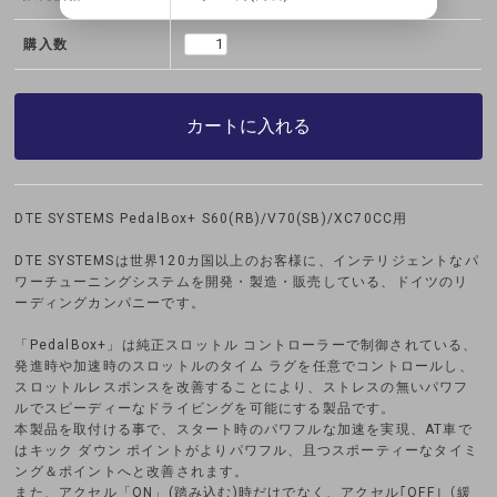
購入数
カートに入れる
DTE SYSTEMS PedalBox+ S60(RB)/V70(SB)/XC70CC用
DTE SYSTEMSは世界120カ国以上のお客様に、インテリジェントなパ
ワーチューニングシステムを開発・製造・販売している、ドイツのリ
ーディングカンパニーです。
「PedalBox+」は純正スロットル コントローラーで制御されている、
発進時や加速時のスロットルのタイム ラグを任意でコントロールし、
スロットルレスポンスを改善することにより、ストレスの無いパワフ
ルでスピーディーなドライビングを可能にする製品です。
本製品を取付ける事で、スタート時のパワフルな加速を実現、AT車で
はキック ダウン ポイントがよりパワフル、且つスポーティーなタイミ
ング＆ポイントへと改善されます。
また、アクセル「ON」(踏み込む)時だけでなく、アクセル｢OFF｣（緩