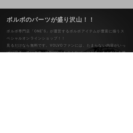
ボルボのパーツが盛り沢山！！
ボルボ専門店「ONE'S」が運営するボルボアイテムが豊富に揃うス
ペシャルオンラインショップ！！
見るだけなら無料です。VOLVOファンには、たまらない内容がいっ
ぱい詰まっています。VOLVOにもこんなパーツがあったんだ！！他
ではない希少なパーツから中古パーツまでバリエーション豊富な品
揃え。ボルボ専門店だからこそわかる適合や取り付けなど的確なア
ドバイスもさせていただきますので安心して御購入下さい。
初めてのお客様
マイアカウント
ご利用ガイド
会員登録
お問い合わせ
ログイン
特定商取引法に基づく表記
個人情報保護方針