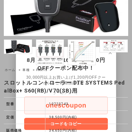
×
8月11日～8月16日限定1200円
OFFクーポン配布中！
ホーム
>
車種
> PARTS
30,000円以上お買い上げ1,200円OFFクー
スロットルコントローラー DTE SYSTEMS Ped
ポンをご利用頂けます。
alBox+ S60(RB)/V70(SB)用
クーポンコード
onescoupon
型番
10723743
定価
38,500円(内税)
コードをコピー
販売価格
34,650円(内税)