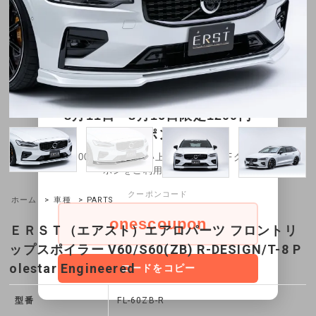
×
8月11日～8月16日限定1200円
OFFクーポン配布中！
30,000円以上お買い上げ1,200円OFFクー
ポンをご利用頂けます。
クーポンコード
ホーム
>
車種
> PARTS
onescoupon
ＥＲＳＴ（エアスト）エアロパーツ フロントリ
ップスポイラー V60/S60(ZB) R-DESIGN/T-8 P
olestar Engineered
コードをコピー
型番
FL-60ZB-R