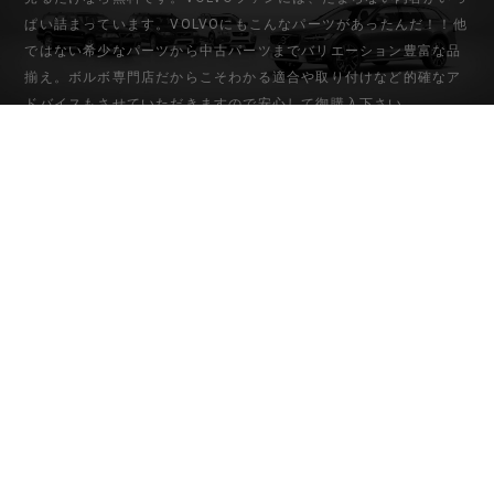
ぱい詰まっています。VOLVOにもこんなパーツがあったんだ！！他
ではない希少なパーツから中古パーツまでバリエーション豊富な品
揃え。ボルボ専門店だからこそわかる適合や取り付けなど的確なア
ドバイスもさせていただきますので安心して御購入下さい。
初めてのお客様
マイアカウント
ご利用ガイド
会員登録
お問い合わせ
ログイン
特定商取引法に基づく表記
個人情報保護方針
ONE'Sオフィシャルサイトはコチラ
© One's Corporation Inc. All rights reserved.