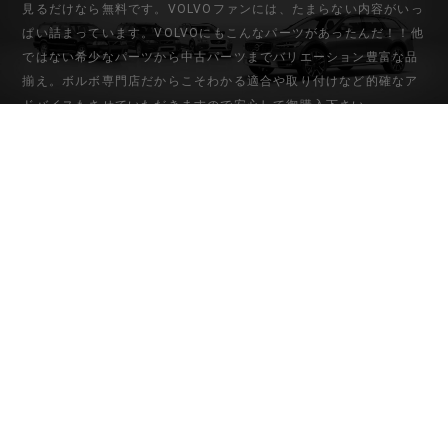
見るだけなら無料です。VOLVOファンには、たまらない内容がいっ
ぱい詰まっています。VOLVOにもこんなパーツがあったんだ！！他
ではない希少なパーツから中古パーツまでバリエーション豊富な品
揃え。ボルボ専門店だからこそわかる適合や取り付けなど的確なア
ドバイスもさせていただきますので安心して御購入下さい。
初めてのお客様
マイアカウント
ご利用ガイド
会員登録
お問い合わせ
ログイン
特定商取引法に基づく表記
個人情報保護方針
ONE'Sオフィシャルサイトはコチラ