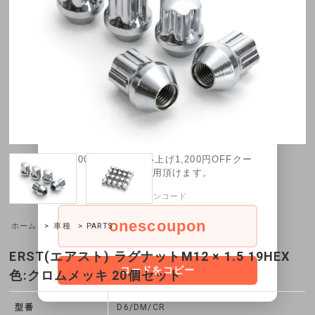
×
8月11日～8月16日限定1200円
OFFクーポン配布中！
30,000円以上お買い上げ1,200円OFFクー
ポンをご利用頂けます。
クーポンコード
onescoupon
ホーム
>
車種
> PARTS
ERST(エアスト) ラグナットM12 × 1.5 19HEX
コードをコピー
色:クロムメッキ 20個セット
型番
D6/DM/CR