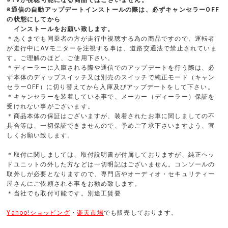
※通信の自動アップデートインストールの際は、必ずキャンセラーOFF
の状態にしてから
インストールをお願い致します。
＊あくまでも同乗者の方が走行中視聴する為の商品ですので、運転者
が走行中にAVモニターを注視する事は、道路交通法で禁止されていま
す。ご理解のほど、ご使用下さい。
＊ディーラーに入庫される際や通信でのアップデートを行う際は、必
ず本体のディップスイッチ又は別売のスイッチで純正モード（キャン
セラーOFF）に切り替えてから入庫及びアップデートをして下さい。
＊キャンセラーを装着している事で、メーカー（ディーラー）保証を
受けれない事がございます。
＊商品本体の保証はございますが、装着されたお車に関しましての不
具合等は、一切保証できませんので、予めご了承下さいますよう、宜
しくお願い致します。
＊取付に関しましては、取付説明書が付属しておりますが、純正ヘッ
ドユニットの外した方などは一切明記はございません。コンソールの
取外しが必要となりますので、専門店やオーディオ・セキュリティー
屋さんにご依頼される事をお勧め致します。
＊当社でも取付可能です。別途工賃要
Yahoo!ショッピング
・
楽天市場
でも販売しております。