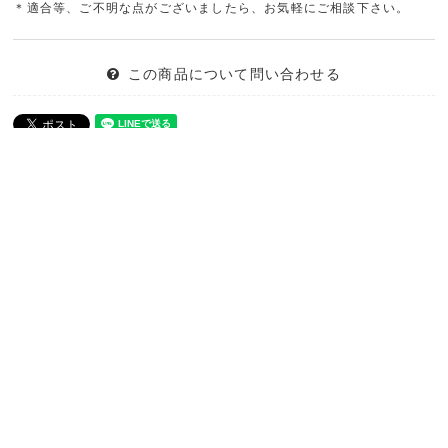
＊適合等、ご不明な点がございましたら、お気軽にご相談下さい。
この商品について問い合わせる
ボルボのパーツが盛り沢山！！
ボルボ専門店「ONE'S」が運営するボルボアイテムが豊富に揃うス
ペシャルオンラインショップ！！
見るだけなら無料です。VOLVOファンには、たまらない内容がいっ
ぱい詰まっています。VOLVOにもこんなパーツがあったんだ！！他
ではない希少なパーツから中古パーツまでバリエーション豊富な品
揃え。ボルボ専門店だからこそわかる適合や取り付けなど的確なア
ドバイスもさせていただきますので安心して御購入下さい。