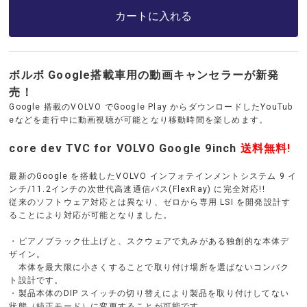
カートに入れる
ボルボ Google搭載車用の動画キャンセラーが新発
売！
Google 搭載のVOLVO でGoogle Play からダウンロードしたYouTub
eなどを走行中に動画視聴が可能となり移動時間を楽しめます。
core dev TVC for VOLVO Google 9inch
送料無料!
最新のGoogle を搭載したVOLVO インフォテインメントシステム 9 イ
ンチ/11.2インチの次世代高速通信バス(FlexRay) に完全対応!!
従来のソフトウェア対応とは異なり、ゼロから専用 LSI を開発設計す
ることにより対応が可能となりました。
・ピアノブラック仕上げと、スクウェアで丸みがある独創的な本体デ
ザイン。
本体を最大限に小さくすることで取り付け場所を選ばないコンパク
ト設計です。
・製品本体のDIP スイッチの切り替えにより製品を取り付けしてない
状態（純正モード）に変更することが可能です。