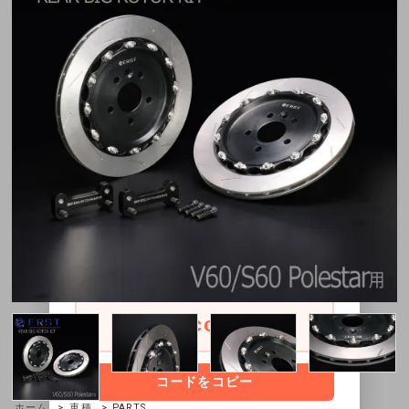
×
8月11日～8月16日限定1200円
OFFクーポン配布中！
30,000円以上お買い上げ1,200円OFFクー
ポンをご利用頂けます。
クーポンコード
onescoupon
コードをコピー
ホーム
>
車種
> PARTS