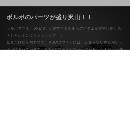
ボルボのパーツが盛り沢山！！
ボルボ専門店「ONE'S」が運営するボルボアイテムが豊富に揃うス
ペシャルオンラインショップ！！
見るだけなら無料です。VOLVOファンには、たまらない内容がいっ
ぱい詰まっています。VOLVOにもこんなパーツがあったんだ！！他
ではない希少なパーツから中古パーツまでバリエーション豊富な品
揃え。ボルボ専門店だからこそわかる適合や取り付けなど的確なア
ドバイスもさせていただきますので安心して御購入下さい。
初めてのお客様
マイアカウント
ご利用ガイド
会員登録
お問い合わせ
ログイン
特定商取引法に基づく表記
個人情報保護方針