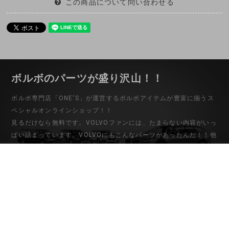
この商品について問い合わせる
ボルボのパーツが盛り沢山！！
ボルボ専門店「ONE'S」が運営するボルボアイテムが豊富に揃うス
ペシャルオンラインショップ！！
見るだけなら無料です。VOLVOファンには、たまらない内容がいっ
ぱい詰まっています。VOLVOにもこんなパーツがあったんだ！！他
ではない希少なパーツから中古パーツまでバリエーション豊富な品
揃え。ボルボ専門店だからこそわかる適合や取り付けなど的確なア
ドバイスもさせていただきますので安心して御購入下さい。
初めてのお客様
マイアカウント
ご利用ガイド
会員登録