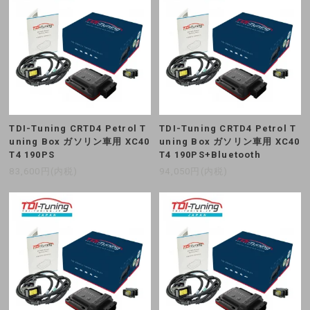
TDI-Tuning CRTD4 Petrol T
TDI-Tuning CRTD4 Petrol T
uning Box ガソリン車用 XC40
uning Box ガソリン車用 XC40
T4 190PS
T4 190PS+Bluetooth
83,600円(内税)
94,050円(内税)