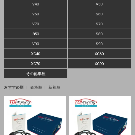
V40
V50
V60
S60
V70
S70
850
S80
V90
S90
XC40
XC60
XC70
XC90
その他車種
おすすめ順
|
価格順
|
新着順