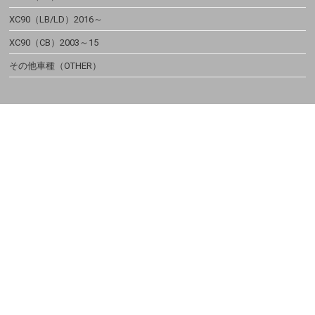
XC90（LB/LD）2016～
XC90（CB）2003～15
その他車種（OTHER）
PARTS
パーツから探す
ホイール・タイヤSET
ホイール
タイヤ
スペーサー・ボルト
インテリア
エクステリア
足廻り
ブレーキ